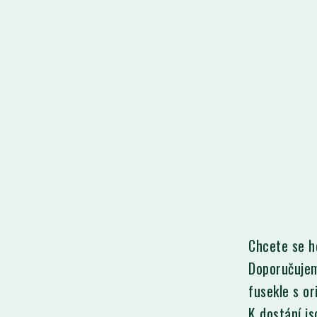
Chcete se h
Doporučujem
fusekle s o
K dostání j