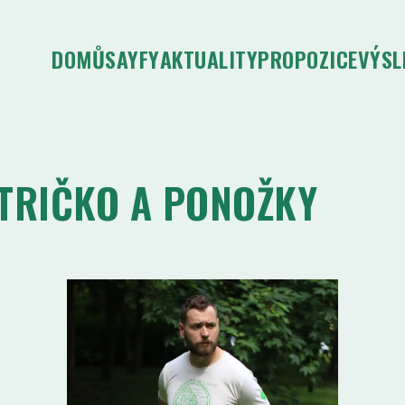
DOMŮ
SAYFY
AKTUALITY
PROPOZICE
VÝSL
TRIČKO A PONOŽKY