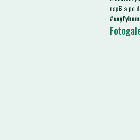
napiš a po 
#sayfyhom
Fotogal