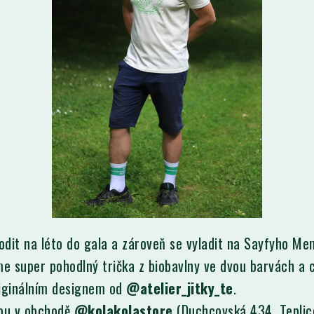
odit na léto do gala a zároveň se vyladit na Sayfyho Me
e super pohodlný trička z biobavlny ve dvou barvách a c
riginálním designem od
@atelier_jitky_te
.
sou v obchodě
@kolakolastore
(Duchcovská 434, Teplic