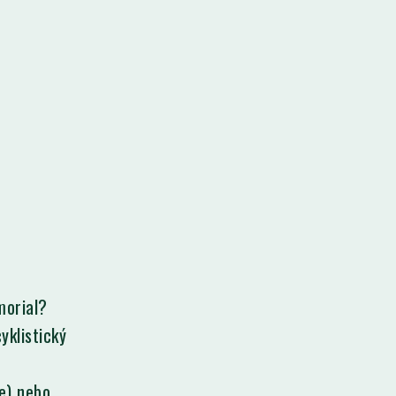
morial?
yklistický
e) nebo